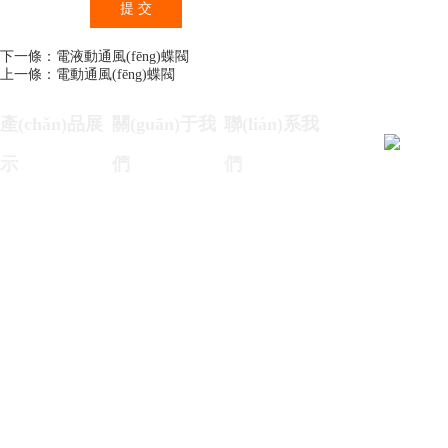
下一條：電液動通風(fēng)蝶閥
上一條：電動通風(fēng)蝶閥
產(chǎn)品展
關(guān)于我
聯(lián)系我
風(fēng)管道蝶閥
公司簡介
示
們
們
地址：浙江省溫州
掃一掃關(guān)注
我們
市永嘉縣甌北鎮
污水處理閘門
企業(yè)文化
(zhèn)東甌工業
盲板閥/眼鏡閥
企業(yè)資質(zhì)
(yè)區(qū)張堡東
卸料閥門
組織架構(gòu)
路873號
電話：0577-
泄爆閥
銷售網(wǎng)絡
57681996
(luò)
放散閥
傳真： 0577-
57889911
郵箱：
1277118535@qq.com
浙江滬正閥門有限公司 為您提供詳細(xì)的
氣動通風(fēng)蝶閥
介紹，歡