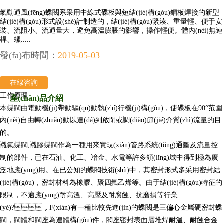
氣動通風(fēng)蝶閥系采用中線式碟板與短結(jié)構(gòu)鋼板焊接的新型
結(jié)構(gòu)形式設(shè)計制造的，結(jié)構(gòu)緊湊、重量輕、便于安
裝、流阻小、流通量大，避免高溫膨脹的影響，操作輕便。體內(nèi)無連
桿、螺.....
發(fā)布時間：
2019-05-03
在線咨詢
工作原理
產(chǎn)品介紹
本蝶閥由電動機(jī)帶動驅(qū)動執(zhí)行機(jī)構(gòu)，使碟板在90°范圍
內(nèi)自由轉(zhuǎn)動以達(dá)到啟閉或調(diào)節(jié)介質(zhì)流量的目
的。
襯氟蝶閥,襯膠蝶閥作為一種用來實現(xiàn)管路系統(tǒng)通斷及流量控
制的部件，已在石油、化工、冶金、水電等許多領(lǐng)域中得到極為廣
泛地應(yīng)用。在已公知的蝶閥技術(shù)中，其密封形式多采用密封結
(jié)構(gòu)，密封材料為橡膠、聚四氟乙烯等。由于結(jié)構(gòu)特征的
限制，不適應(yīng)耐高溫、高壓及耐腐蝕、抗磨損等行業
(yè)?，F(xiàn)有一種比較先進(jìn)的蝶閥是三偏心金屬硬密封蝶
閥，閥體和閥座為連體構(gòu)件，閥座密封表面層堆焊耐溫、耐蝕合金