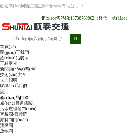
歡迎來(lái)到
浙江滬正閥門(mén)有限公司 ！
銷(xiāo)售熱線:13738769802（微信同號(hào)）
首頁(yè)
關(guān)于我們
產(chǎn)品展示
工程案例
新聞動(dòng)態(tài)
技術(shù)文章
人才招聘
聯(lián)系我們
產(chǎn)品目錄
風(fēng)管道蝶閥
通風(fēng)蝶閥
污水處理閘門(mén)
塵氣通風(fēng)蝶閥
提拔閥
盲板閥/眼鏡閥
雙相鋼通風(fēng)蝶閥
不銹鋼閘門(mén)
氣動(dòng)眼鏡閥
卸料閥門(mén)
不銹鋼電動(dòng)通風(fēng)蝶閥
閘門(mén)
電動(dòng)推桿盲板閥
氣動(dòng)插板閥
泄爆閥
百葉閥
鑄鐵鑲銅閘門(mén)
電動(dòng)盲板閥
不銹鋼插板閥
放散閥
粉灰蝶閥
配水閘閥
插板式卸灰閥