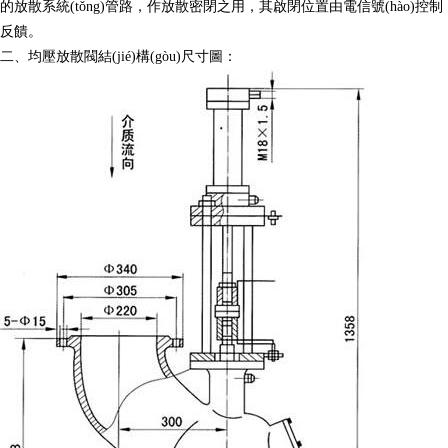
的放散系統(tǒng)管路，作放散密閉之用，其啟閉位置由電信號(hào)控制
反饋。
二、均壓放散閥結(jié)構(gòu)尺寸圖：