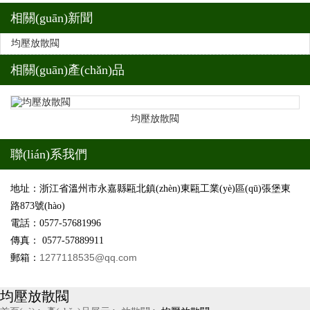
翻板式密封蝶閥
套筒閥
圓型插板閥
相關(guān)新聞
啟閉機(jī)
拍門(mén)
均壓放散閥
疊梁閥
排泥閥
相關(guān)產(chǎn)品
錐形閥
均壓放散閥
聯(lián)系我們
地址：浙江省溫州市永嘉縣甌北鎮(zhèn)東甌工業(yè)區(qū)張堡東
路873號(hào)
電話：0577-57681996
傳真： 0577-57889911
1277118535@qq.com
郵箱：
均壓放散閥