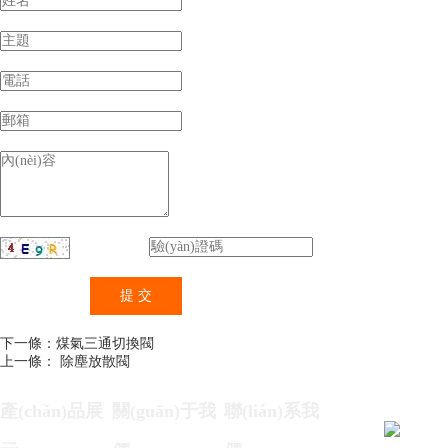
下一條：煤氣三通切換閥
上一條： 除塵放散閥
產(chǎn)品展
關(guān)于我
聯(lián)系我
風(fēng)管道蝶閥
公司簡(jiǎn)介